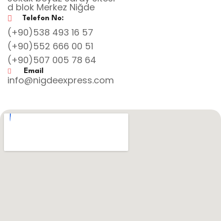
d blok Merkez Niğde
Telefon No:
(+90)538 493 16 57
(+90)552 666 00 51
(+90)507 005 78 64
Email
info@nigdeexpress.com