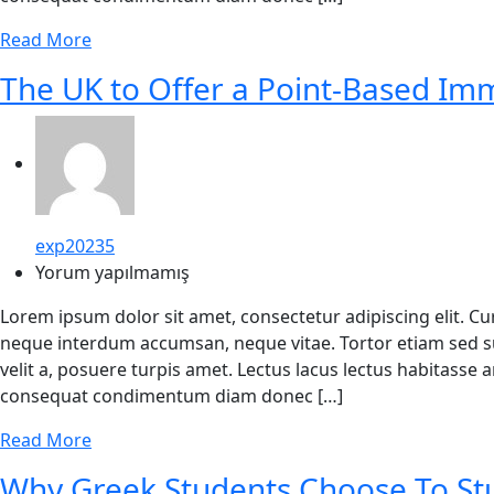
Read More
The UK to Offer a Point-Based Im
exp20235
Yorum yapılmamış
Lorem ipsum dolor sit amet, consectetur adipiscing elit. C
neque interdum accumsan, neque vitae. Tortor etiam sed su
velit a, posuere turpis amet. Lectus lacus lectus habitasse
consequat condimentum diam donec […]
Read More
Why Greek Students Choose To St